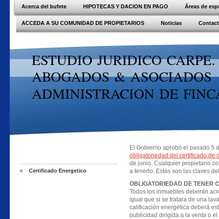
Acerca del bufete
HIPOTECAS Y DACION EN PAGO
Áreas de esp
ACCEDA A SU COMUNIDAD DE PROPIETARIOS
Noticias
Contac
ESTUDIO JURIDICO CARPE.
ABOGADOS & ASOCIADOS
ADMINISTRACION DE FINC
El Gobierno aprobó el pasado 5 d
obligatoriedad del certificado de c
de junio. Cualquier propietario co
Certificado Energetico
a tenerlo. Estas son las claves de
OBLIGATORIEDAD DE TENER C
Todos los inmuebles deberán acred
igual que si se tratara de una lav
calificación energética deberá est
publicidad dirigida a la venta o 