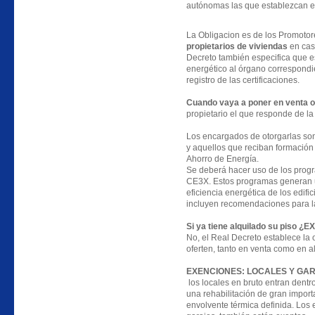
autónomas las que establezcan el 
La Obligacion es de los Promoto
propietarios de viviendas
en cas
Decreto también especifica que es
energético al órgano correspond
registro de las certificaciones.
Cuando vaya a poner en venta o a
propietario el que responde de la 
Los encargados de otorgarlas son
y aquellos que reciban formación d
Ahorro de Energía.
Se deberá hacer uso de los progr
CE3X. Estos programas generan u
eficiencia energética de los edifi
incluyen recomendaciones para la
Si ya tiene alquilado su piso 
No, el Real Decreto establece la
oferten, tanto en venta como en al
EXENCIONES: LOCALES Y GA
los locales en bruto entran dent
una rehabilitación de gran import
envolvente térmica definida. Los