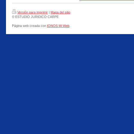
Versión para imprimir
|
Mapa del sitio
© ESTUDIO JURIDICO CARPE
Página web creada con
IONOS Mi Web
.