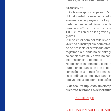
garajes, también están exentos.
SANCIONES
El Gobierno aprobó el pasado 5 de
obligatoriedad de este certificado
enmienda en el proyecto de Ley de
parlamentario en el Senado- un l
euros a los 600 euros en el caso d
1.000 euros en el de las graves y
graves.
Así, se entenderá por falta leve el
vivienda o incumplir la normativa
no se presente el certificado an
registrado o cuando no se entregue
se considerará muy grave no conta
información para obtenerlo.
No obstante, la enmienda contem
euros “en los casos en que el bene
comisión de la infracción fuese s
caso señaladas”, en cuyo caso “l
equivalente al del beneficio así o
Si desea Presupuesto sin ciompr
nuestros telefonos o del formula
PINCHE AQUI
SOLICITAR PRESUPUESTO AH